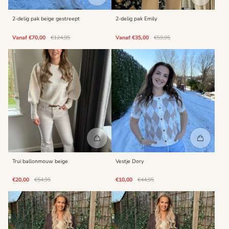
2-delig pak beige gestreept
2-delig pak Emily
Kortings
Normale
Kortings
Normale
Vanaf €70,00
€124,95
Vanaf €35,00
€59,95
prijs
prijs
prijs
prijs
Trui ballonmouw beige
Vestje Dory
Kortings
Normale
Kortings
Normale
€20,00
€54,95
€10,00
€44,95
prijs
prijs
prijs
prijs