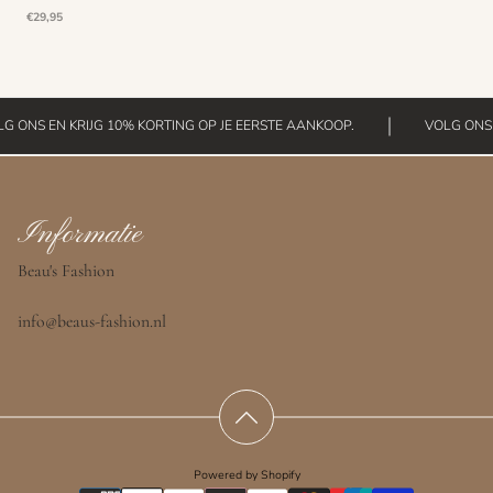
prijs
prijs
een
Normale
€29,95
andere
prijs
beschikbare
kleur.
G ONS EN KRIJG 10% KORTING OP JE EERSTE AANKOOP.
VOLG ONS E
Informatie
Beau's Fashion
info@beaus-fashion.nl
Powered by Shopify