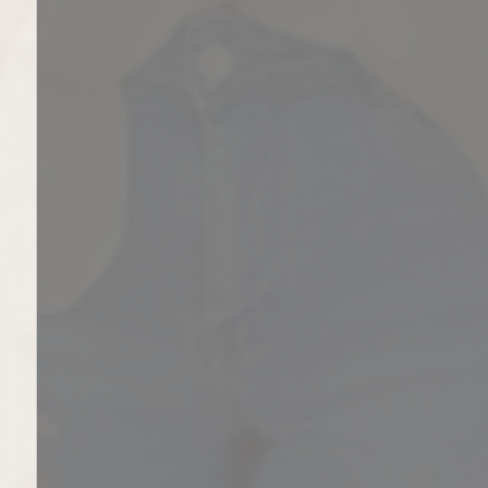
Summer SALE
Shop hier tot wel 50% korting
SALE