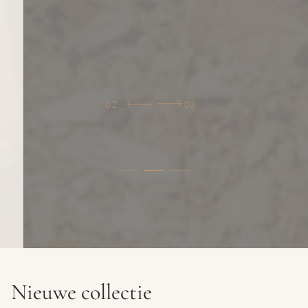
02
03
Nieuwe collectie