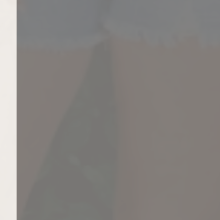
Schrijf je in voor onze nieuwsbrief!
Wordt als eerste op de hoogte gebracht van onze nieuwe collectie,
sale en acties!
Jouw e-mail
Schrijf je nu in
Nee dankje