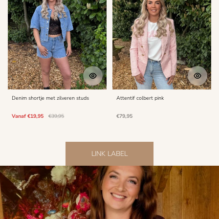
Denim shortje met zilveren studs
Attentif colbert pink
Kortings
Normale
Normale
Vanaf €19,95
€39,95
€79,95
prijs
prijs
prijs
LINK LABEL
Cookies