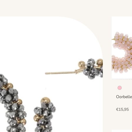
Oorbelle
Normale
€15,95
prijs