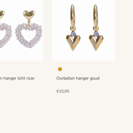
ef!
ieuwe collectie, sale en acties!
n hanger licht roze
Oorbellen hanger goud
Normale
€15,95
prijs