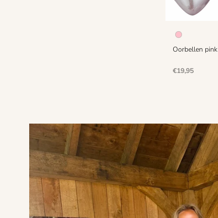
Oorbellen pink
Normale
€19,95
prijs