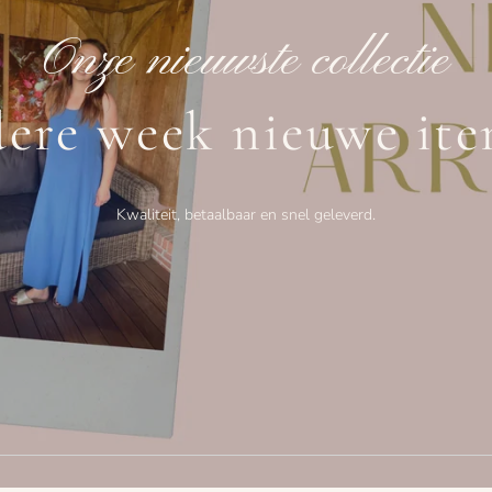
Onze nieuwste collectie
dere week nieuwe ite
Kwaliteit, betaalbaar en snel geleverd.