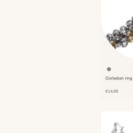
Oorbellen ring 
Normale
€14,95
prijs