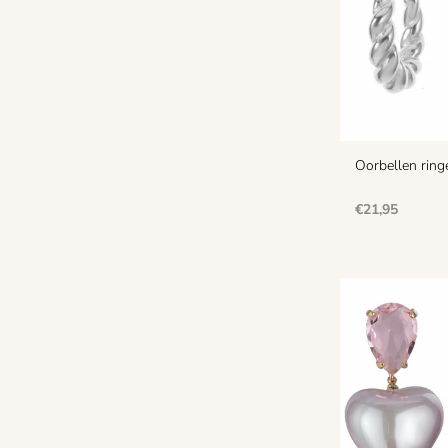
Oorbellen ringe
Normale
€21,95
prijs