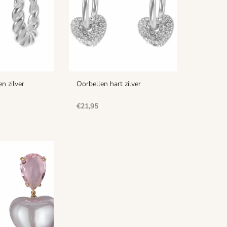
n zilver
Oorbellen hart zilver
Normale
€21,95
prijs