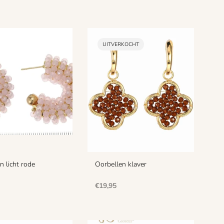
PRODUCT
UITVERKOCHT
LABEL:
n licht rode
Oorbellen klaver
Normale
€19,95
prijs