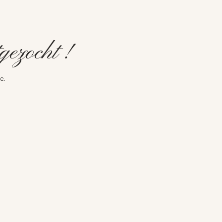
gezocht !
e.